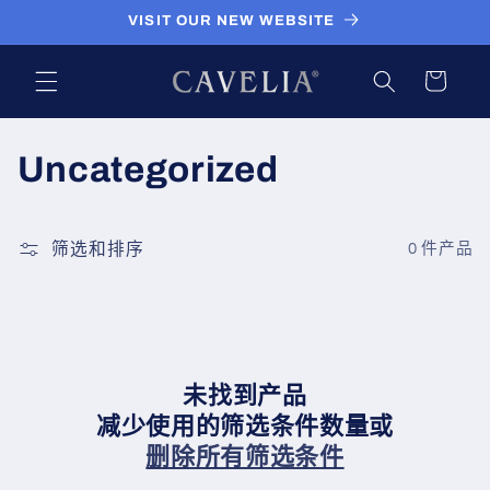
跳到内
VISIT OUR NEW WEBSITE
容
购
物
车
收
Uncategorized
藏
:
筛选和排序
0 件产品
未找到产品
减少使用的筛选条件数量或
删除所有筛选条件