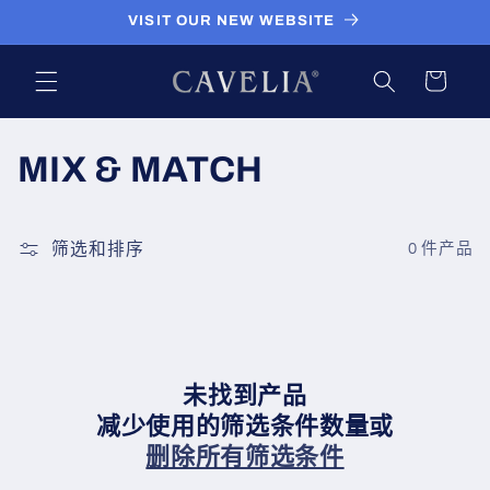
跳到内
VISIT OUR NEW WEBSITE
容
购
物
车
收
MIX & MATCH
藏
:
筛选和排序
0 件产品
未找到产品
减少使用的筛选条件数量或
删除所有筛选条件