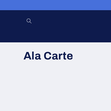
跳到内
容
收
Ala Carte
藏
: