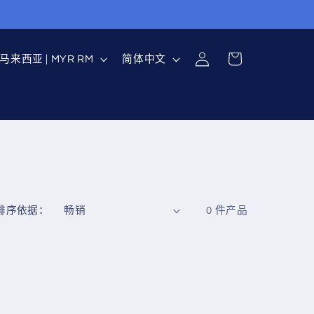
购
登
国
语
物
马来西亚 | MYR RM
简体中文
录
家
言
车
地
区
排序依据：
0 件产品